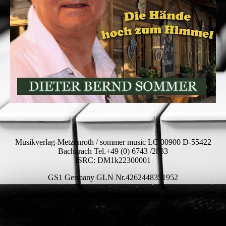
Musikverlag-Metzenroth / sommer music LC 00900 D-55422
Bacharach Tel.+49 (0) 6743 /2833
ISRC: DM1k22300001
GS1 Germany GLN Nr.4262448351952
Die Webseite ist in Bearbeitung !
Alle Musiktitel jetzt Download bei den Musik Anbietern !!!
e-mail: dieterberndsommer@t-online.de