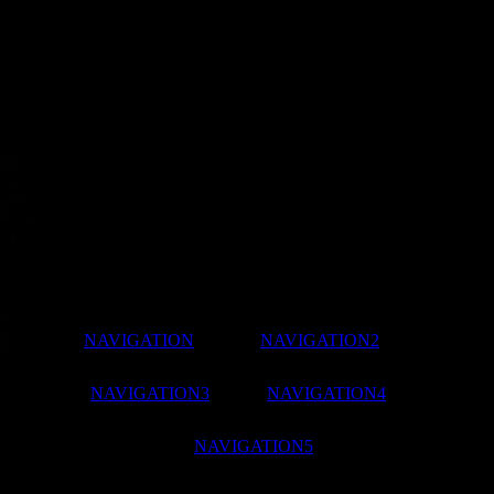
Impressum: Dieter Metzenroth Ringstrasse 4 D -55422
Bacharach Tel. +49 (0 6743/2833
NAVIGATION
1
NAVIGATION2
NAVIGATION3
NAVIGATION4
NAVIGATION5